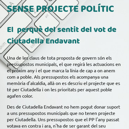
SENSE PROJECTE POLÍTIC
El perquè del sentit del vot de
Ciutadella Endavant
Una de les claus de tota proposta de govern són els
pressupostos municipals, el que regirà les actuacions en
el pròxim any i el que marca la línia de cap a on anem
com a poble. Als pressupostos els acompanya una
memòria d'alcaldia, allà on es descriu el projecte que es
té per Ciutadella i on les prioritats per aquest poble
agafen color.
Des de Ciutadella Endavant no hem pogut donar suport
a uns pressupostos municipals que no tenen projecte
per Ciutadella. Uns pressupostos que el PP l'any passat
votava en contra i ara, n'ha de ser garant del seu