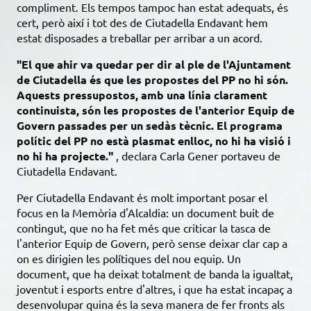
compliment. Els tempos tampoc han estat adequats, és
cert, però així i tot des de Ciutadella Endavant hem
estat disposades a treballar per arribar a un acord.
"El que ahir va quedar per dir al ple de l'Ajuntament
de Ciutadella és que les propostes del PP no hi són.
Aquests pressupostos, amb una línia clarament
continuista, són les propostes de l'anterior Equip de
Govern passades per un sedàs tècnic. El programa
polític del PP no està plasmat enlloc, no hi ha visió i
no hi ha projecte."
, declara Carla Gener portaveu de
Ciutadella Endavant.
Per Ciutadella Endavant és molt important posar el
focus en la Memòria d'Alcaldia: un document buit de
contingut, que no ha fet més que criticar la tasca de
l'anterior Equip de Govern, però sense deixar clar cap a
on es dirigien les polítiques del nou equip. Un
document, que ha deixat totalment de banda la igualtat,
joventut i esports entre d'altres, i que ha estat incapaç a
desenvolupar quina és la seva manera de fer fronts als